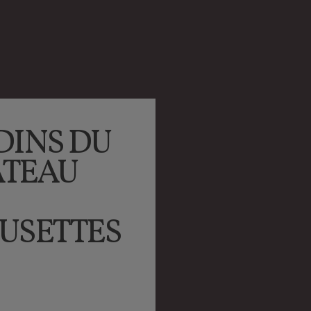
DINS DU
TEAU
USETTES