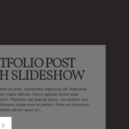
TFOLIO POST
H SLIDESHOW
lor sit amet, consectetur adipiscing elit. Maecenas
m mattis ultricies. Fusce egestas lectus vitae
issim. Phasellus nec gravida lectus, nec pretium eros.
imentum ornare enim et pretium. Proin vel risus justo.
obortis dictum quam no...