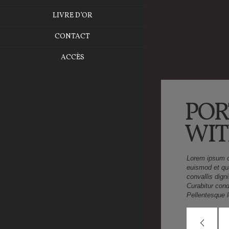
LIVRE D’OR
CONTACT
ACCÈS
POR
WIT
Lorem ipsum do
euismod et qua
convallis dign
Curabitur cond
Pellentesque l