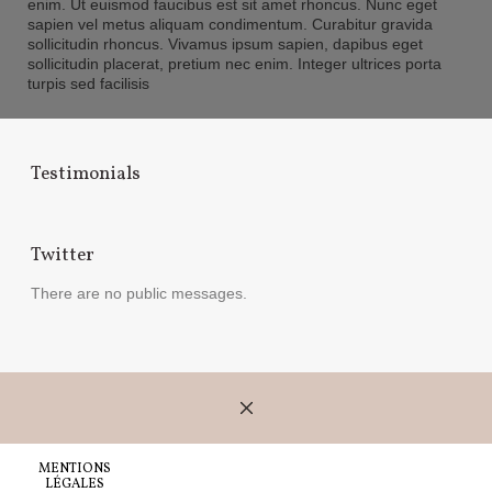
enim. Ut euismod faucibus est sit amet rhoncus. Nunc eget
sapien vel metus aliquam condimentum. Curabitur gravida
sollicitudin rhoncus. Vivamus ipsum sapien, dapibus eget
sollicitudin placerat, pretium nec enim. Integer ultrices porta
turpis sed facilisis
Testimonials
Twitter
There are no public messages.
MENTIONS
LÉGALES